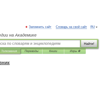
Запомнить сайт
Словарь на свой сайт
RU
едии на Академике
Найти!
Толкования
Переводы
Книги
Игры ⚽
вник