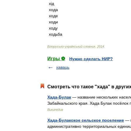
х
і
д
хода
ходе
ходи
ходу
ходьба
Б
і
лорусько
-
український
словник
.
2014
.
Игры ⚽
Нужно сделать НИР?
хаваць
Смотреть что такое "хада" в други
Хада-Булак
— название нескольких населё
Забайкальского края. Хада Булак посёлок
Википедия
Хада-Булакское сельское поселение
— н
административно территориальных единиц 