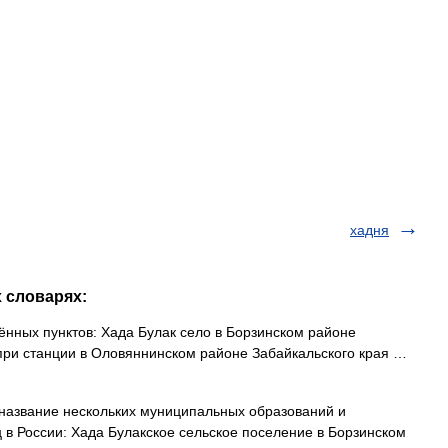
хадня
х словарях:
нных пунктов: Хада Булак село в Борзинском районе
 при станции в Оловяннинском районе Забайкальского края …
азвание нескольких муниципальных образований и
в России: Хада Булакское сельское поселение в Борзинском