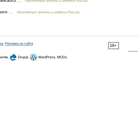
ннинского …
Населённые пункты и индексы России
нского …
Населённые пункты и индексы России
ка
,
Реклама на сайте
18+
omla,
Drupal,
WordPress, MODx.