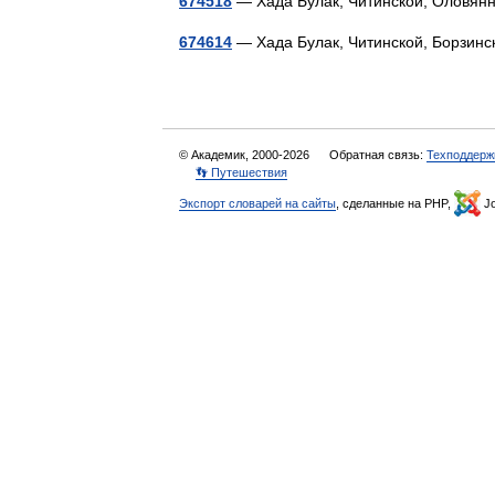
674518
— Хада Булак, Читинской, Оловя
674614
— Хада Булак, Читинской, Борзи
© Академик, 2000-2026
Обратная связь:
Техподдерж
👣 Путешествия
Экспорт словарей на сайты
, сделанные на PHP,
Jo