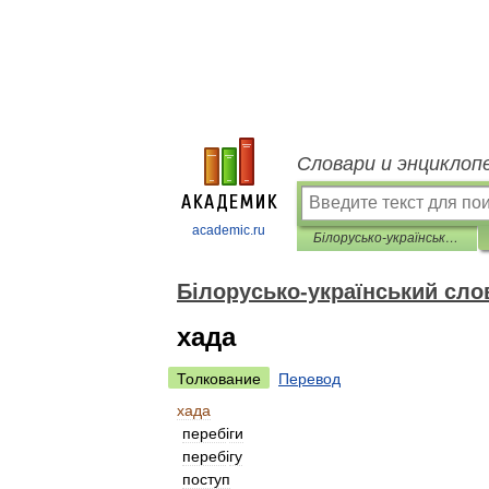
Словари и энциклоп
academic.ru
Білорусько-український словник
Білорусько-український сло
хада
Толкование
Перевод
хада
переб
і
ги
переб
і
гу
поступ