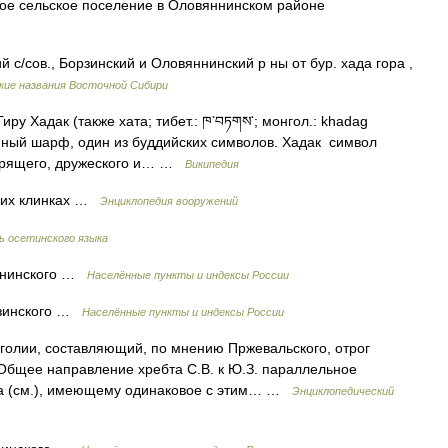
кое сельское поселение в Оловяннинском районе
ий с/сов., Борзинский и Оловяннинский р ны от бур. хада гора ,
кие названия Восточной Сибири
у Хадак (также хата; тибет.: ཁ་བཏགས་; монгол.: khadag
инный шарф, один из буддийских символов. Хадак символ
дарящего, дружеского и… …
Википедия
ких клинках …
Энциклопедия вооружений
ь осетинского языка
яннинского …
Населённые пункты и индексы России
рзинского …
Населённые пункты и индексы России
олии, составляющий, по мнению Пржевальского, отрог
 Общее направление хребта С.В. к Ю.З. параллельное
да (см.), имеющему одинаковое с этим… …
Энциклопедический