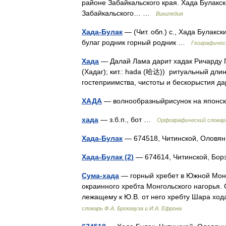
районе Забайкальского края. Хада Булакс
Забайкальского… …
Википедия
Хада-Булак
— (Чит. обл.) с., Хада Булакск
булаг родник горный родник …
Географичес
Хада
— Далай Лама дарит хадак Ричарду Гир
(Хадаг); кит.: hada (哈达)) ритуальный дл
гостеприимства, чистоты и бескорыстия 
ХАДА
— волнообразныйрисунок на японс
хада
— з.б.п., бот …
Орфографический словар
Хада-Булак
— 674518, Читинской, Олов
Хада-Булак (2)
— 674614, Читинской, Бо
Сума-хада
— горный хребет в Южной Монг
окраинного хребта Монгольского нагорья.
лежащему к Ю.В. от него хребту Шара хо
словарь Ф.А. Брокгауза и И.А. Ефрона